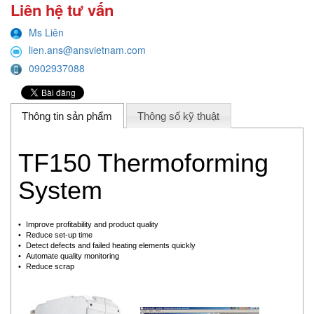
Liên hệ tư vấn
Ms Liên
lien.ans@ansvietnam.com
0902937088
Thông tin sản phẩm
Thông số kỹ thuật
TF150 Thermoforming
System
•
Improve profitability and product quality
•
Reduce set-up time
•
Detect defects and failed heating elements quickly
•
Automate quality monitoring
•
Reduce scrap