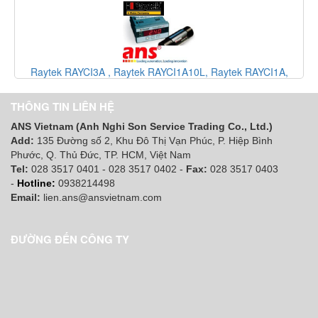
tek RAYCI1A,
Raytek RAYST20XBUSVB, Raytek RAYST81, Raytek
k Vietnam, đại
raytek vietnam, máy đo nhiệt độ raytek Viet
THÔNG TIN LIÊN HỆ
ANS Vietnam (Anh Nghi Son Service Trading Co., Ltd.)
Add:
135 Đường số 2, Khu Đô Thị Vạn Phúc, P. Hiệp Bình
Phước, Q. Thủ Đức, TP. HCM
, Việt Nam
Tel:
028 3517 0401 - 028 3517 0402 -
Fax:
028 3517 0403
-
Hotline:
0938214498
Email:
lien.ans@ansvietnam.com
ĐƯỜNG ĐẾN CÔNG TY