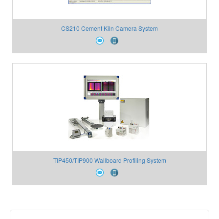
CS210 Cement Kiln Camera System
TIP450/TIP900 Wallboard Profiling System